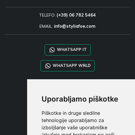
TELEFO:
(+39) 06 782 5464
EMAIL:
info@styliafoe.com
WHATSAPP IT
WHATSAPP WRLD
STYLIA SERVICES
SHOP B2B
Uporabljamo piškotke
TAYLOR MADE ORDERS
DROPSHIPPING
Piškotke in druge sledilne
tehnologije uporabljamo za
UPORABNI
izboljšanje vaše uporabniške
REGISTE
izkušnje med brskanjem po naši