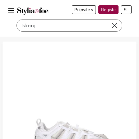
Prijavite s
Registe
SL