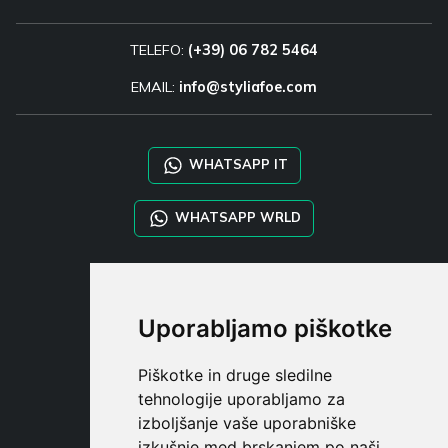
TELEFO:
(+39) 06 782 5464
EMAIL:
info@styliafoe.com
WHATSAPP IT
WHATSAPP WRLD
STYLIA SERVICES
SHOP B2B
Uporabljamo piškotke
TAYLOR MADE ORDERS
DROPSHIPPING
Piškotke in druge sledilne
tehnologije uporabljamo za
UPORABNI
izboljšanje vaše uporabniške
REGISTE
izkušnje med brskanjem po naši