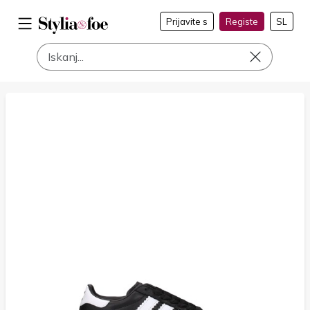
Prijavite s
Registe
SL