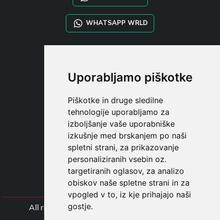
WHATSAPP WRLD
STYLIA SERVICES
SHOP B2B
Uporabljamo piškotke
TAYLOR MADE ORDERS
DROPSHIPPING
Piškotke in druge sledilne
tehnologije uporabljamo za
UPORABNI
izboljšanje vaše uporabniške
REGISTE
izkušnje med brskanjem po naši
PRIJAVITE S
spletni strani, za prikazovanje
NAKUPOVALNA KOŠARIC
personaliziranih vsebin oz.
targetiranih oglasov, za analizo
obiskov naše spletne strani in za
vpogled v to, iz kje prihajajo naši
gostje.
All rights Styliafoe s.r.l. © 2025 - Številka DD
IT15015641002