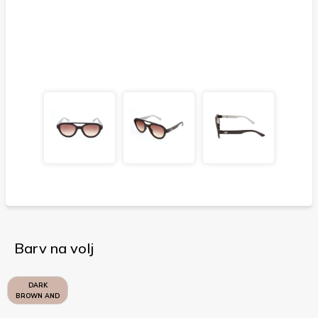
Barv na volj
DARK
BROWN AND
SAND