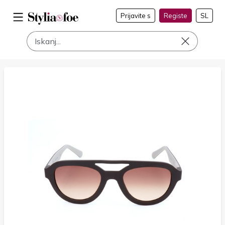
Prijavite s
Registe
SL