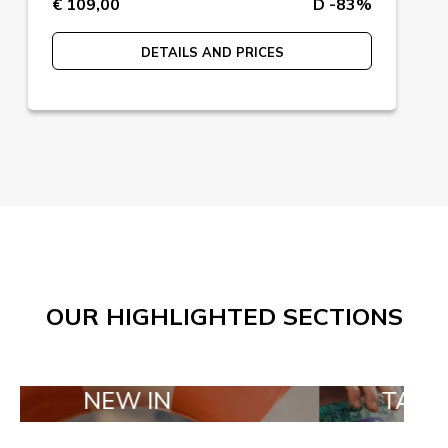
€ 109,00
D -83%
DETAILS AND PRICES
OUR HIGHLIGHTED SECTIONS
EW IN
TAILOR MADE