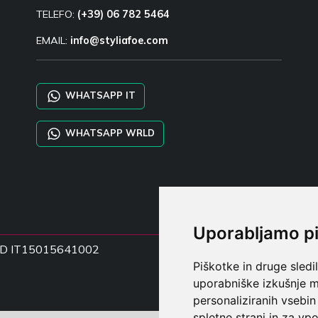
TELEFO:
(+39) 06 782 5464
EMAIL:
info@styliafoe.com
WHATSAPP IT
WHATSAPP WRLD
Uporabljamo p
ka DD IT15015641002
Piškotke in druge sledi
uporabniške izkušnje m
personaliziranih vsebin
spletne strani in za vpo