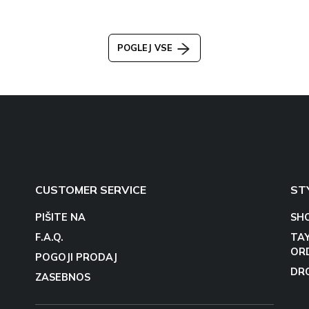
POGLEJ VSE
CUSTOMER SERVICE
ST
PIŠITE NA
SH
F.A.Q.
TA
OR
POGOJI PRODAJ
DR
ZASEBNOS