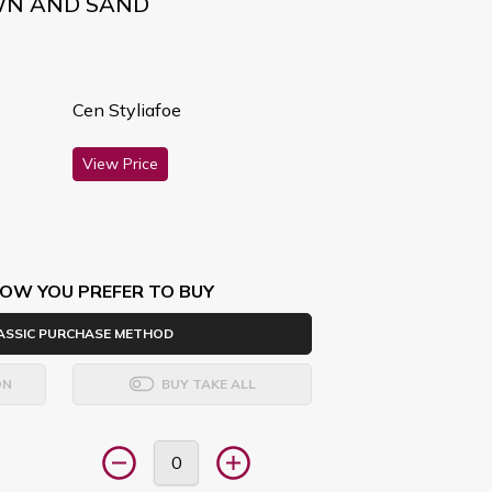
WN AND SAND
Cen Styliafoe
View Price
OW YOU PREFER TO BUY
ASSIC PURCHASE METHOD
ON
BUY TAKE ALL