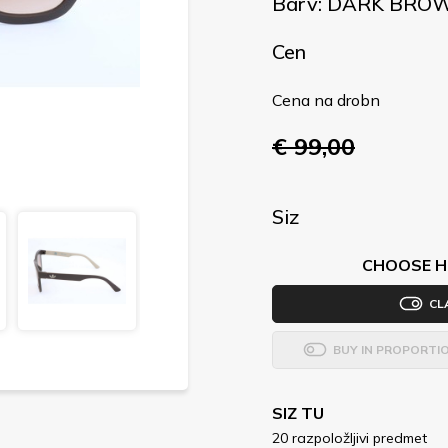
Barv: DARK BRO
Cen
Cena na drobn
€ 99,00
Siz
CHOOSE H
CL
BUY IN PROPORTI
SIZ TU
20 razpoložljivi predmet