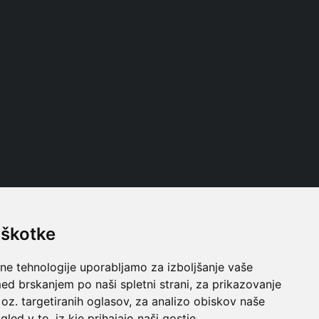
iškotke
Follow us
lne tehnologije uporabljamo za izboljšanje vaše
ed brskanjem po naši spletni strani, za prikazovanje
 oz. targetiranih oglasov, za analizo obiskov naše
gled v to, iz kje prihajajo naši gostje.