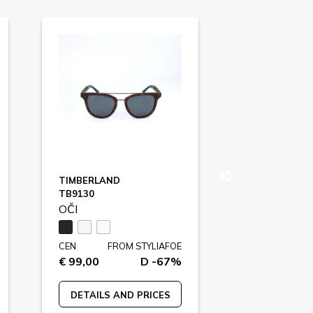
TIMBERLAND
POLICE
TB9130
SPL491
OČI
OČI
CEN
FROM STYLIAFOE
CEN
FR
€ 99,00
D -67%
€ 139,00
DETAILS AND PRICES
DETAILS A