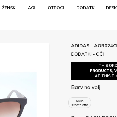
ŽENSK
AGI
OTROCI
DODATKI
DESI
ADIDAS - AOR024C
DODATKI - OČI
THIS OR
PRODUCTS
, 
AT THIS TI
Barv na volj
DARK
BROWN AND
SAND