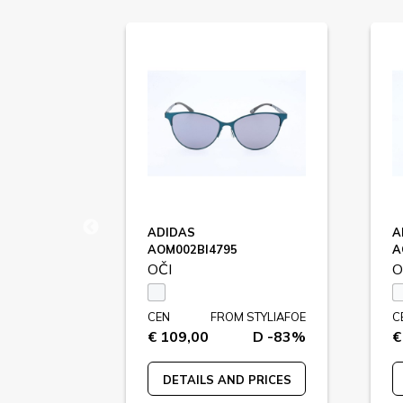
205W39NYC
ADIDAS
A
AOM002BI4795
A
OČI
O
STYLIAFOE
CEN
FROM STYLIAFOE
C
D -93%
€ 109,00
D -83%
€
 PRICES
DETAILS AND PRICES