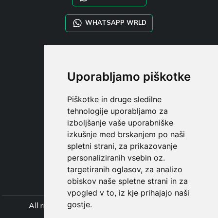
WHATSAPP WRLD
STYLIA SERVICES
SHOP B2B
Uporabljamo piškotke
TAYLOR MADE ORDERS
DROPSHIPPING
Piškotke in druge sledilne
tehnologije uporabljamo za
UPORABNI
izboljšanje vaše uporabniške
REGISTE
izkušnje med brskanjem po naši
PRIJAVITE S
spletni strani, za prikazovanje
NAKUPOVALNA KOŠARIC
personaliziranih vsebin oz.
targetiranih oglasov, za analizo
obiskov naše spletne strani in za
vpogled v to, iz kje prihajajo naši
gostje.
All rights Styliafoe s.r.l. © 2025 - Številka DD
IT15015641002