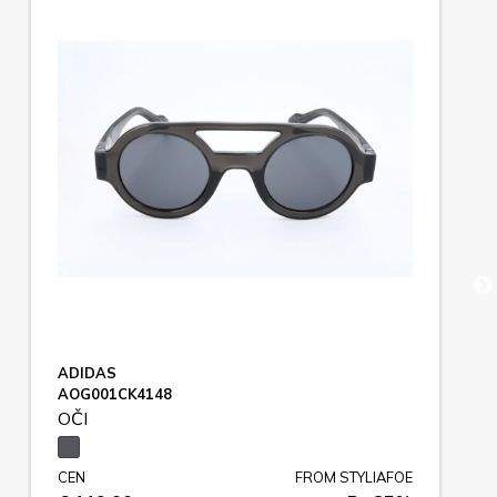
ADIDAS
AOG001CK4148
OČI
CEN
FROM STYLIAFOE