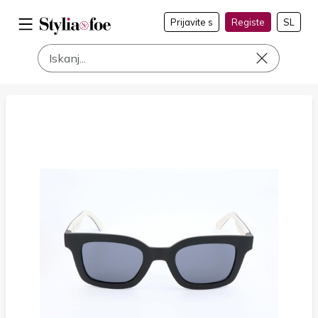
Prijavite s
Registe
SL