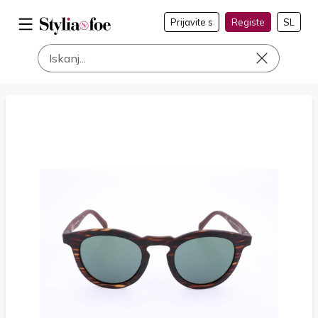
Prijavite s
Registe
SL