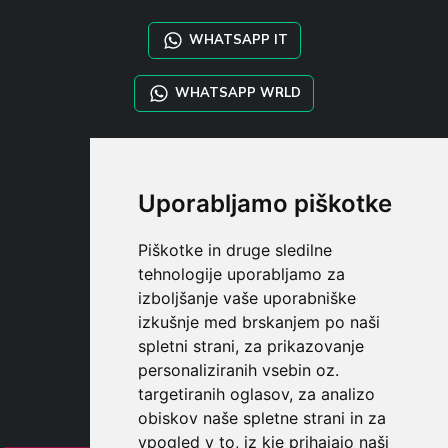
WHATSAPP IT
WHATSAPP WRLD
STYLIA SERVICES
SHOP B2B
Uporabljamo piškotke
TAYLOR MADE ORDERS
DROPSHIPPING
Piškotke in druge sledilne
tehnologije uporabljamo za
UPORABNI
izboljšanje vaše uporabniške
REGISTE
izkušnje med brskanjem po naši
PRIJAVITE S
spletni strani, za prikazovanje
NAKUPOVALNA KOŠARIC
personaliziranih vsebin oz.
targetiranih oglasov, za analizo
obiskov naše spletne strani in za
vpogled v to, iz kje prihajajo naši