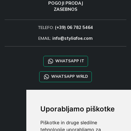
POGOJI PRODAJ
ZASEBNOS
TELEFO:
(+39) 06 782 5464
EMAIL:
info@styliafoe.com
WHATSAPP IT
WHATSAPP WRLD
STYLIA SERVICES
SHOP B2B
Uporabljamo piškotke
TAYLOR MADE ORDERS
DROPSHIPPING
Piškotke in druge sledilne
tehnologije uporabljamo za