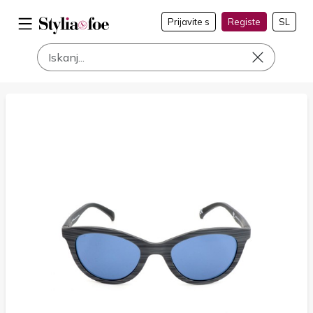
Prijavite s
Registe
SL