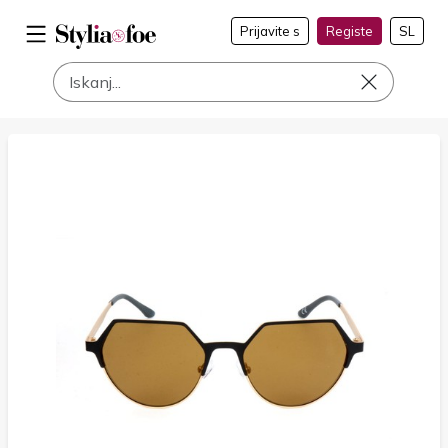
Prijavite s
Registe
SL