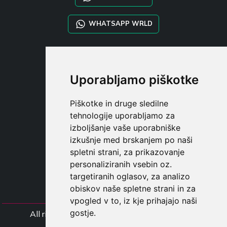
WHATSAPP WRLD
STYLIA SERVICES
SHOP B2B
Uporabljamo piškotke
TAYLOR MADE ORDERS
DROPSHIPPING
Piškotke in druge sledilne
tehnologije uporabljamo za
UPORABNI
izboljšanje vaše uporabniške
REGISTE
izkušnje med brskanjem po naši
PRIJAVITE S
spletni strani, za prikazovanje
NAKUPOVALNA KOŠARIC
personaliziranih vsebin oz.
targetiranih oglasov, za analizo
obiskov naše spletne strani in za
vpogled v to, iz kje prihajajo naši
gostje.
All rights Styliafoe s.r.l. © 2025 - Številka DD
IT15015641002