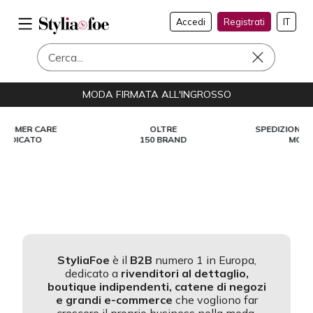
Accedi
Registrati
IT
MODA FIRMATA ALL'INGROSSO
OLTRE
SPEDIZIONI IN TUTTO IL
150 BRAND
MONDO
StyliaFoe
è il
B2B
numero 1 in Europa,
dedicato a
rivenditori al dettaglio,
boutique indipendenti, catene di negozi
e grandi e-commerce
che vogliono far