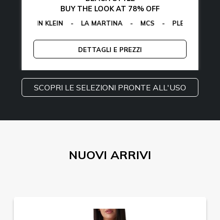
BUY THE LOOK AT 78% OFF
R
ALVIN KLEIN
-
EGON VON FURSTENBERG
-
LA MARTINA
-
MCS
-
GUESS
-
PLEIN SPORT
-
TOMMY HILFIG
EGON VO
-
TO
DETTAGLI E PREZZI
SCOPRI LE SELEZIONI PRONTE ALL'USO
NUOVI ARRIVI