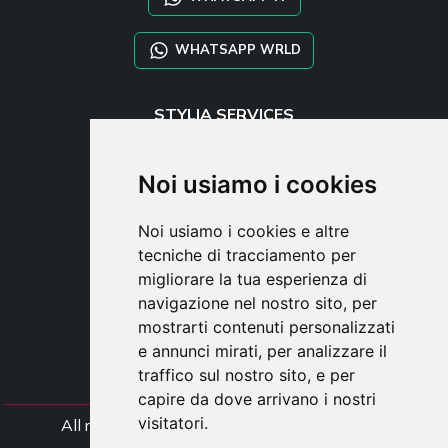
WHATSAPP WRLD
STYLIA SERVICES
SHOP B2B
TAYLOR MADE ORDERS
Noi usiamo i cookies
DROPSHIPPING
Noi usiamo i cookies e altre
UTENTE
tecniche di tracciamento per
REGISTRATI
migliorare la tua esperienza di
ACCEDI
navigazione nel nostro sito, per
CARRELLO
mostrarti contenuti personalizzati
e annunci mirati, per analizzare il
traffico sul nostro sito, e per
capire da dove arrivano i nostri
visitatori.
All rights Styliafoe s.r.l. © 2025 - Partiva IVA