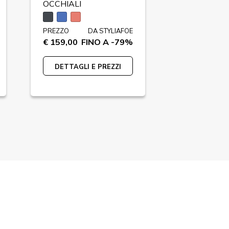
OCCHIALI
OCCHIALI
PREZZO
DA STYLIAFOE
PREZZO
€ 159,00
FINO A -79%
€ 89,00
F
DETTAGLI E PREZZI
DETTAGLI 