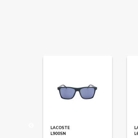
EANS
LACOSTE
L
L900SN
L