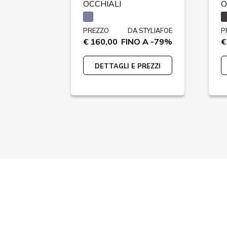
OCCHIALI
O
 STYLIAFOE
PREZZO
DA STYLIAFOE
P
O A -66%
€ 160,00
FINO A -79%
€
PREZZI
DETTAGLI E PREZZI