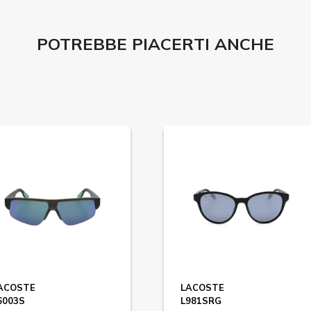
POTREBBE PIACERTI ANCHE
ACOSTE
LACOSTE
6003S
L981SRG