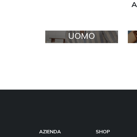
A
UOMO
AZIENDA
SHOP