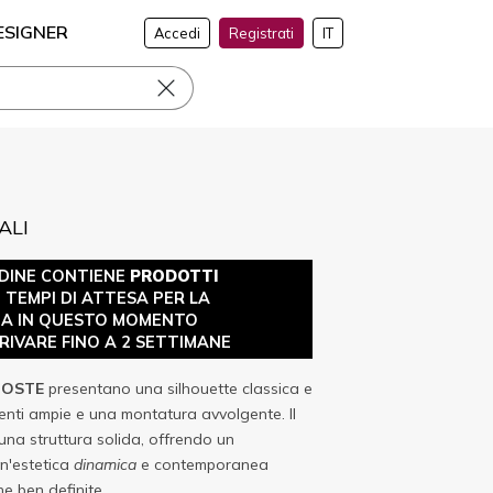
ESIGNER
Accedi
Registrati
IT
ALI
DINE CONTIENE
PRODOTTI
 I TEMPI DI ATTESA PER LA
A IN QUESTO MOMENTO
IVARE FINO A 2 SETTIMANE
COSTE
presentano una silhouette classica e
lenti ampie e una montatura avvolgente. Il
una struttura solida, offrendo un
n'estetica
dinamica
e contemporanea
e ben definite.