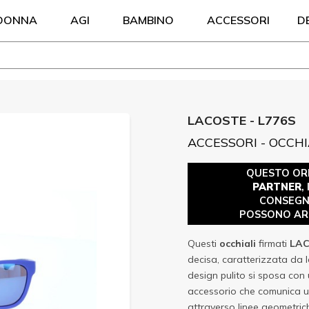
DONNA
AGI
BAMBINO
ACCESSORI
D
LACOSTE - L776S
ACCESSORI - OCCHI
QUESTO OR
PARTNER
,
CONSEGN
POSSONO ARR
Questi
occhiali
firmati
LA
decisa, caratterizzata da 
design pulito si sposa con 
accessorio che comunica u
attraverso linee geometrich