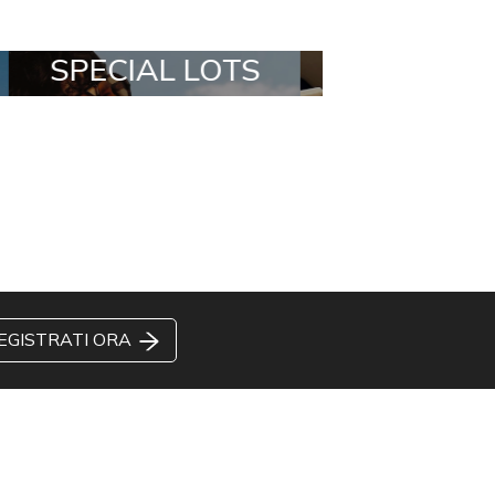
ALL IN A BOX
STYLIA OUT
EGISTRATI ORA