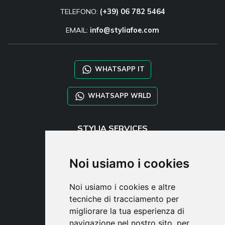
TELEFONO:
(+39) 06 782 5464
EMAIL:
info@styliafoe.com
WHATSAPP IT
WHATSAPP WRLD
STYLIA SERVICES
SHOP B2B
TAYLOR MADE ORDERS
Noi usiamo i cookies
DROPSHIPPING
Noi usiamo i cookies e altre
UTENTE
tecniche di tracciamento per
REGISTRATI
migliorare la tua esperienza di
ACCEDI
navigazione nel nostro sito, per