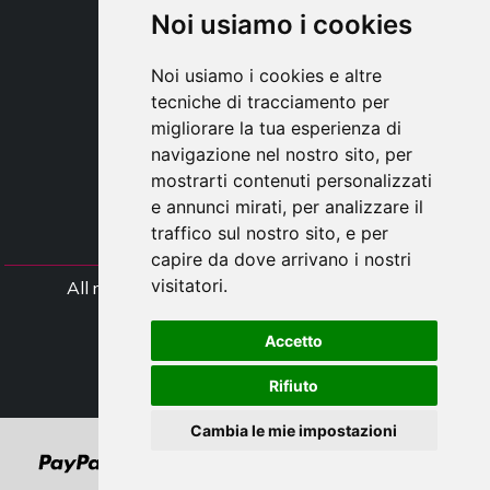
TAYLOR MADE ORDERS
Noi usiamo i cookies
DROPSHIPPING
Noi usiamo i cookies e altre
UTENTE
tecniche di tracciamento per
REGISTRATI
migliorare la tua esperienza di
ACCEDI
navigazione nel nostro sito, per
CARRELLO
mostrarti contenuti personalizzati
e annunci mirati, per analizzare il
traffico sul nostro sito, e per
capire da dove arrivano i nostri
visitatori.
All rights Styliafoe s.r.l. © 2025 - Partiva IVA
IT15015641002
Accetto
Seguici
Rifiuto
Cambia le mie impostazioni