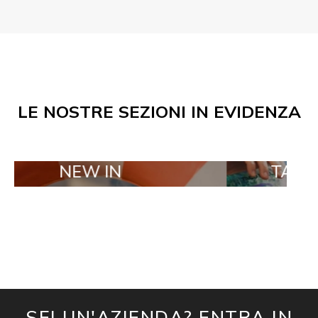
LE NOSTRE SEZIONI IN EVIDENZA
EW IN
TAILOR MADE 
SEI UN'AZIENDA? ENTRA IN