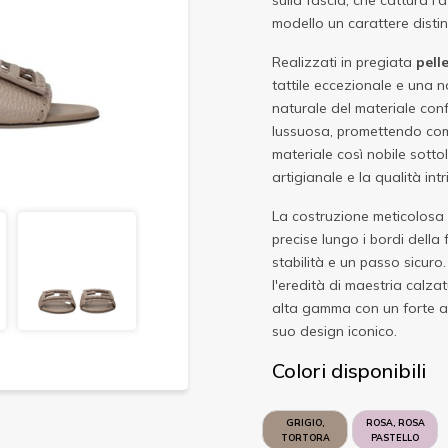
sulla fascia, che cattura l
modello un carattere distin
Realizzati in pregiata
pell
tattile eccezionale e una n
naturale del materiale conf
lussuosa, promettendo comf
materiale così nobile sotto
artigianale e la qualità int
La costruzione meticolosa è
precise lungo i bordi della 
stabilità e un passo sicuro
l'eredità di maestria calzat
alta gamma con un forte app
suo design iconico.
Colori disponibili
GRIGIO,
ROSA, ROSA
TORTORA
PASTELLO