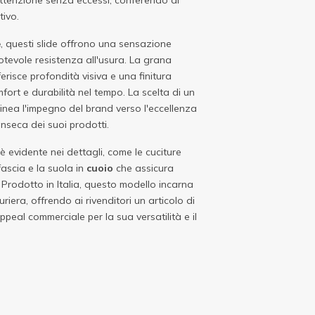
'attenzione senza eccessi, conferendo al
tivo.
e
, questi slide offrono una sensazione
otevole resistenza all'usura. La grana
erisce profondità visiva e una finitura
ort e durabilità nel tempo. La scelta di un
linea l'impegno del brand verso l'eccellenza
rinseca dei suoi prodotti.
 evidente nei dettagli, come le cuciture
fascia e la suola in
cuoio
che assicura
. Prodotto in Italia, questo modello incarna
uriera, offrendo ai rivenditori un articolo di
eal commerciale per la sua versatilità e il