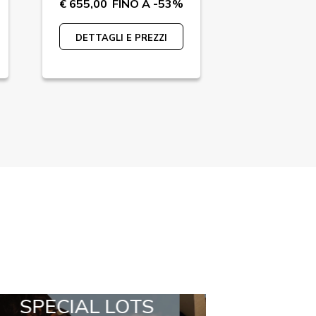
€ 655,00
FINO A -53%
€ 920,00
F
DETTAGLI E PREZZI
DETTAGLI 
ALL IN A BOX
STYLIA OUTFI