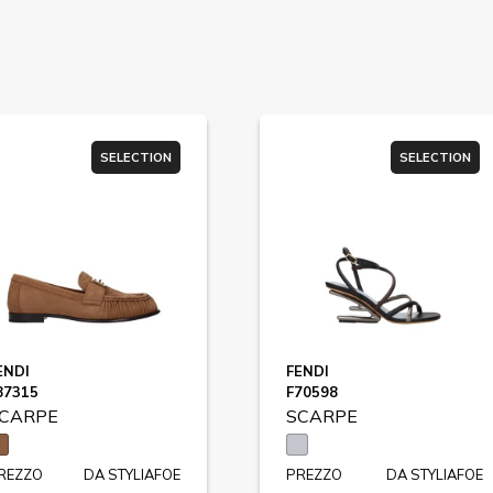
SELECTION
SELECTION
ENDI
FENDI
87315
F70598
CARPE
SCARPE
REZZO
DA STYLIAFOE
PREZZO
DA STYLIAFOE