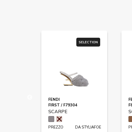
SELECTION
SELECTION
FENDI
F
FIRST / F79304
F
SCARPE
S
 STYLIAFOE
PREZZO
DA STYLIAFOE
P