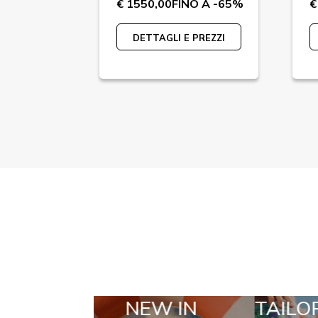
O A -65%
€ 1550,00
FINO A -65%
€
PREZZI
DETTAGLI E PREZZI
TAILOR MADE
SELE