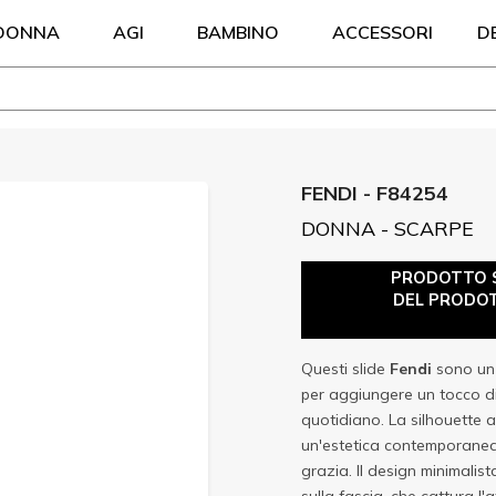
DONNA
AGI
BAMBINO
ACCESSORI
D
FENDI - F84254
DONNA - SCARPE
PRODOTTO S
DEL PRODOT
Questi slide
Fendi
sono un 
per aggiungere un tocco di
quotidiano. La silhouette a
un'estetica contemporanea,
grazia. Il design minimali