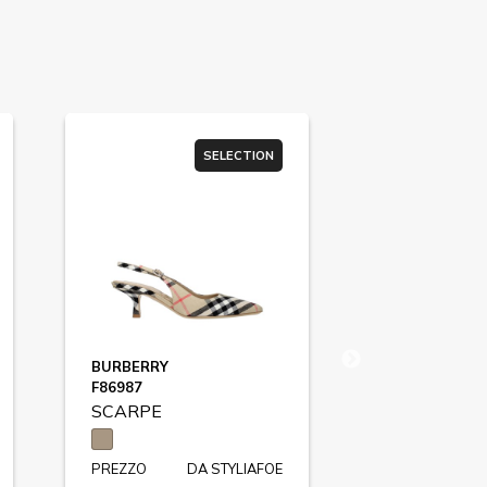
SELECTION
BURBERRY
BURBERRY
F86987
F82605
SCARPE
SCARPE
PREZZO
DA STYLIAFOE
PREZZO