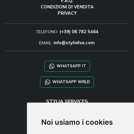
F.A.Q.
CONDIZIONI DI VENDITA
PRIVACY
TELEFONO:
(+39) 06 782 5464
EMAIL:
info@styliafoe.com
WHATSAPP IT
WHATSAPP WRLD
STYLIA SERVICES
SHOP B2B
TAYLOR MADE ORDERS
Noi usiamo i cookies
DROPSHIPPING