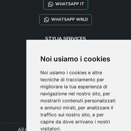
WHATSAPP IT
WHATSAPP WRLD
STYLIA SERVICES
SHOP B2B
TAYLOR MADE ORDERS
Noi usiamo i cookies
DROPSHIPPING
Noi usiamo i cookies e altre
UTENTE
tecniche di tracciamento per
REGISTRATI
migliorare la tua esperienza di
ACCEDI
navigazione nel nostro sito, per
CARRELLO
mostrarti contenuti personalizzati
e annunci mirati, per analizzare il
traffico sul nostro sito, e per
capire da dove arrivano i nostri
visitatori.
All rights Styliafoe s.r.l. © 2025 - Partiva IVA