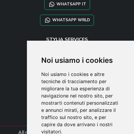
WHATSAPP IT
WHATSAPP WRLD
STYLIA SERVICES
SHOP B2B
TAYLOR MADE ORDERS
Noi usiamo i cookies
DROPSHIPPING
Noi usiamo i cookies e altre
UTENTE
tecniche di tracciamento per
REGISTRATI
migliorare la tua esperienza di
ACCEDI
navigazione nel nostro sito, per
CARRELLO
mostrarti contenuti personalizzati
e annunci mirati, per analizzare il
traffico sul nostro sito, e per
capire da dove arrivano i nostri
visitatori.
All rights Styliafoe s.r.l. © 2025 - Partiva IVA