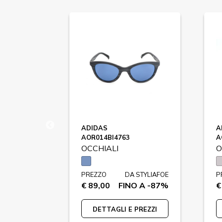
ADIDAS
A
AOR014BI4763
A
OCCHIALI
O
 STYLIAFOE
PREZZO
DA STYLIAFOE
P
O A -86%
€ 89,00
FINO A -87%
€
PREZZI
DETTAGLI E PREZZI