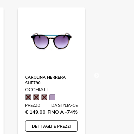
CAROLINA HERRERA
MISSONI
SHE790
MIS0086S
OCCHIALI
OCCHIALI
PREZZO
DA STYLIAFOE
PREZZO
€ 149,00
FINO A -74%
€ 209,00
F
DETTAGLI E PREZZI
DETTAGLI 