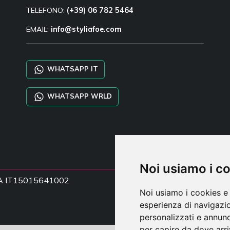
TELEFONO:
(+39) 06 782 5464
EMAIL:
info@styliafoe.com
WHATSAPP IT
WHATSAPP WRLD
Noi usiamo i c
a IVA IT15015641002
Noi usiamo i cookies e 
esperienza di navigazio
personalizzati e annunci
per capire da dove arriv