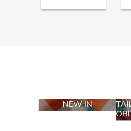
NEW IN
TAILOR MADE
ORDERS