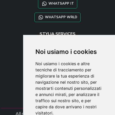
WHATSAPP IT
WHATSAPP WRLD
STYLIA SERVICES
SHOP B2B
TAYLOR MADE ORDERS
Noi usiamo i cookies
DROPSHIPPING
Noi usiamo i cookies e altre
UTENTE
tecniche di tracciamento per
REGISTRATI
migliorare la tua esperienza di
ACCEDI
navigazione nel nostro sito, per
CARRELLO
mostrarti contenuti personalizzati
e annunci mirati, per analizzare il
traffico sul nostro sito, e per
capire da dove arrivano i nostri
visitatori.
All rights Styliafoe s.r.l. © 2025 - Partiva IVA