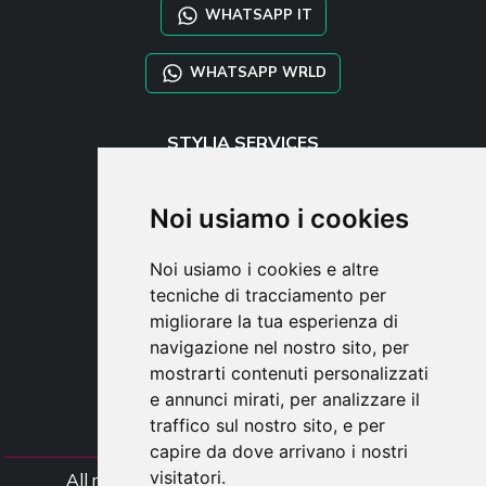
WHATSAPP IT
WHATSAPP WRLD
STYLIA SERVICES
SHOP B2B
TAYLOR MADE ORDERS
Noi usiamo i cookies
DROPSHIPPING
Noi usiamo i cookies e altre
UTENTE
tecniche di tracciamento per
REGISTRATI
migliorare la tua esperienza di
ACCEDI
navigazione nel nostro sito, per
CARRELLO
mostrarti contenuti personalizzati
e annunci mirati, per analizzare il
traffico sul nostro sito, e per
capire da dove arrivano i nostri
visitatori.
All rights Styliafoe s.r.l. © 2025 - Partiva IVA