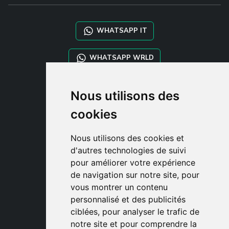
WHATSAPP IT
WHATSAPP WRLD
STYLIA SERVICES
Nous utilisons des
SHOP B2B
cookies
TAYLOR MADE ORDERS
DROPSHIPPING
Nous utilisons des cookies et
d'autres technologies de suivi
CLIENT
pour améliorer votre expérience
ENREGISTRE-TOI
de navigation sur notre site, pour
ACCÈS
vous montrer un contenu
PANIER
personnalisé et des publicités
ciblées, pour analyser le trafic de
notre site et pour comprendre la