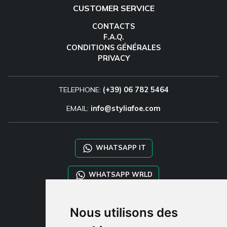
CUSTOMER SERVICE
CONTACTS
F.A.Q.
CONDITIONS GÉNÉRALES
PRIVACY
TELEPHONE:
(+39) 06 782 5464
EMAIL:
info@styliafoe.com
WHATSAPP IT
WHATSAPP WRLD
STYLIA SERVICES
Nous utilisons des
SHOP B2B