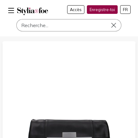
Accès
Enregistre-toi
FR