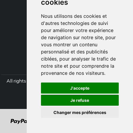
cookies
TAYLOR MADE ORDERS
DROPSHIPPING
Nous utilisons des cookies et
d'autres technologies de suivi
CLIENT
pour améliorer votre expérience
ENREGISTRE-TOI
de navigation sur notre site, pour
ACCÈS
vous montrer un contenu
PANIER
personnalisé et des publicités
ciblées, pour analyser le trafic de
notre site et pour comprendre la
provenance de nos visiteurs.
All rights Styliafoe s.r.l. © 2025 - TVA IT15015641002
J'accepte
Suivez nous
Je refuse
Changer mes préférences