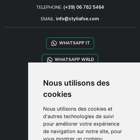
TELEPHONE:
(+39) 06 782 5464
EMAIL:
info@styliafoe.com
WHATSAPP IT
WHATSAPP WRLD
STYLIA SERVICES
Nous utilisons des
SHOP B2B
cookies
TAYLOR MADE ORDERS
DROPSHIPPING
Nous utilisons des cookies et
d'autres technologies de suivi
CLIENT
pour améliorer votre expérience
ENREGISTRE-TOI
de navigation sur notre site, pour
ACCÈS
vous montrer un contenu