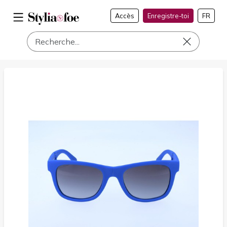
Accès
Enregistre-toi
FR