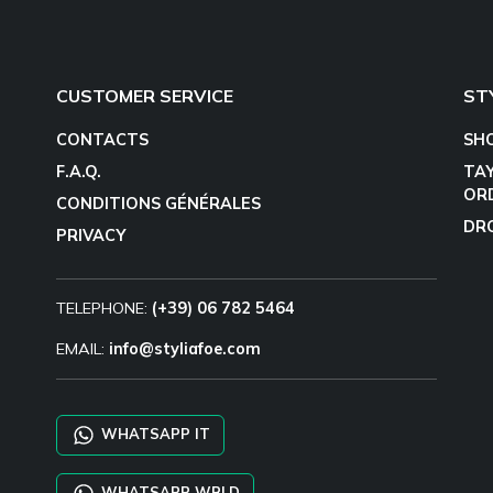
CUSTOMER SERVICE
ST
CONTACTS
SH
F.A.Q.
TA
OR
CONDITIONS GÉNÉRALES
DR
PRIVACY
TELEPHONE:
(+39) 06 782 5464
EMAIL:
info@styliafoe.com
WHATSAPP IT
WHATSAPP WRLD