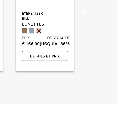
EYEPETIZER
POLICE
BILL
SPL996
LUNETTES
LUNETTES
PRIX
DE STYLIAFOE
PRIX
€ 166,00
JUSQU'A -86%
€ 135,00
JU
DÉTAILS ET PRIX
DÉTAILS 