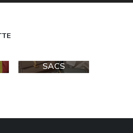
TTE
SACS