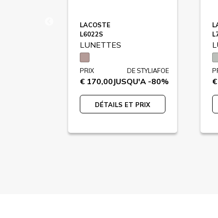
D
LACOSTE
L
L6022S
L
LUNETTES
L
E STYLIAFOE
PRIX
DE STYLIAFOE
P
U'A -82%
€ 170,00
JUSQU'A -80%
€
 PRIX
DÉTAILS ET PRIX