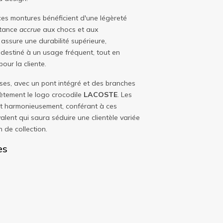
 ces montures bénéficient d'une légèreté
stance
accrue
aux chocs et aux
assure une durabilité supérieure,
 destiné à un usage fréquent, tout en
our la cliente.
uses, avec un pont intégré et des branches
rètement le logo crocodile
LACOSTE
. Les
nt harmonieusement, conférant à ces
alent qui saura séduire une clientèle variée
n de collection.
es