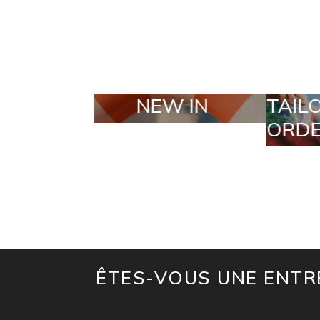
N
TAILOR MADE
S
ORDERS
ÊTES-VOUS UNE ENTRE