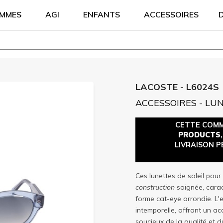
EMMES
AGI
ENFANTS
ACCESSOIRES
LACOSTE - L6024S
ACCESSOIRES - LU
CETTE COM
PRODUCTS
LIVRAISON P
Ces lunettes de soleil pou
construction
soignée, carac
forme cat-eye arrondie. L'
intemporelle, offrant un ac
soucieux de la qualité et d