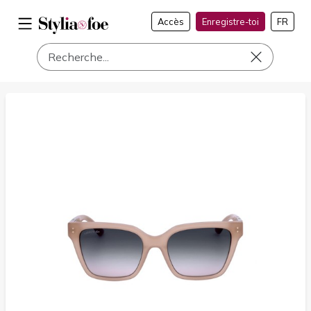
Accès
Enregistre-toi
FR