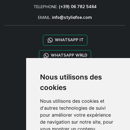
TELEPHONE:
(+39) 06 782 5464
EMAIL:
info@styliafoe.com
WHATSAPP IT
WHATSAPP WRLD
STYLIA SERVICES
Nous utilisons des
SHOP B2B
cookies
TAYLOR MADE ORDERS
DROPSHIPPING
Nous utilisons des cookies et
d'autres technologies de suivi
CLIENT
pour améliorer votre expérience
ENREGISTRE-TOI
de navigation sur notre site, pour
ACCÈS
vous montrer un contenu