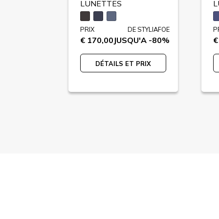
LUNETTES
L
E STYLIAFOE
PRIX
DE STYLIAFOE
P
U'A -77%
€ 170,00
JUSQU'A -80%
€
 PRIX
DÉTAILS ET PRIX