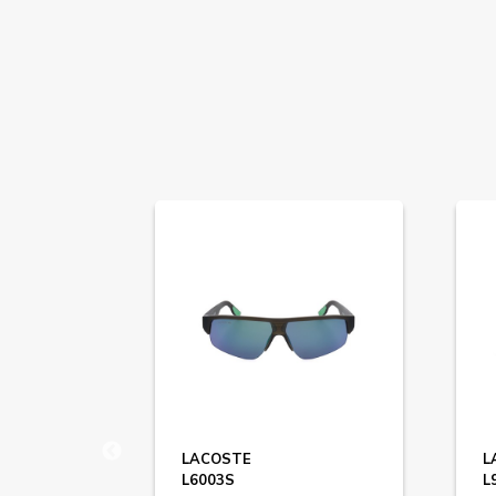
LACOSTE
L
L6003S
L