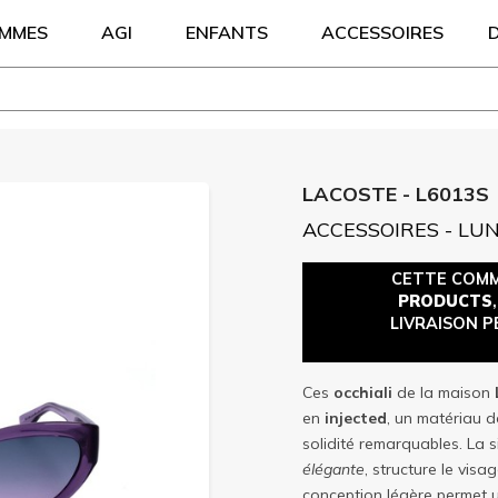
EMMES
AGI
ENFANTS
ACCESSOIRES
LACOSTE - L6013S
ACCESSOIRES - LU
CETTE COM
PRODUCTS
LIVRAISON P
Ces
occhiali
de la maison
en
injected
, un matériau d
solidité remarquables. La si
élégante
, structure le visa
conception légère permet u