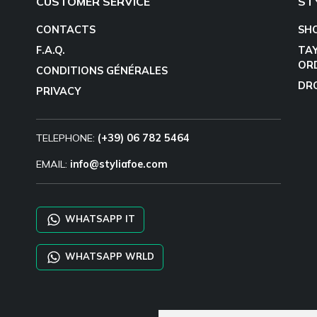
CUSTOMER SERVICE
ST
CONTACTS
SH
F.A.Q.
TA
OR
CONDITIONS GÉNÉRALES
DR
PRIVACY
TELEPHONE:
(+39) 06 782 5464
EMAIL:
info@styliafoe.com
WHATSAPP IT
WHATSAPP WRLD