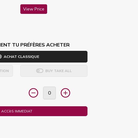
View Price
ENT TU PRÉFÈRES ACHETER
ACHAT CLASSIQUE
TION
BUY TAKE ALL
ACCèS IMMEDIAT