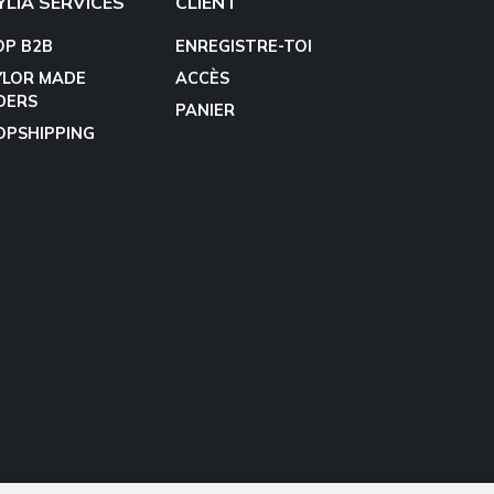
YLIA SERVICES
CLIENT
OP B2B
ENREGISTRE-TOI
YLOR MADE
ACCÈS
DERS
PANIER
OPSHIPPING