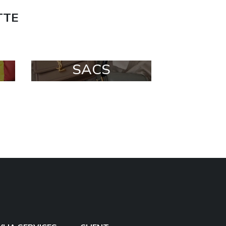
TTE
SACS