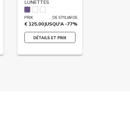
LUNETTES
LUNETTES
PRIX
DE STYLIAFOE
PRIX
€ 125,00
JUSQU'A -77%
€ 219,00
JU
DÉTAILS ET PRIX
DÉTAILS 