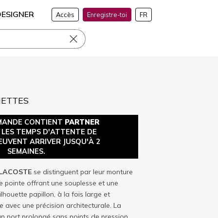
DESIGNER
Accès
Enregistre-toi
FR
NETTES
MANDE CONTIENT
PARTNER
, LES TEMPS D'ATTENTE DE
EUVENT ARRIVER JUSQU'À 2
SEMAINES.
LACOSTE
se distinguent par leur monture
e pointe offrant une souplesse et une
lhouette papillon, à la fois large et
ge avec une précision architecturale. La
n port prolongé sans points de pression,