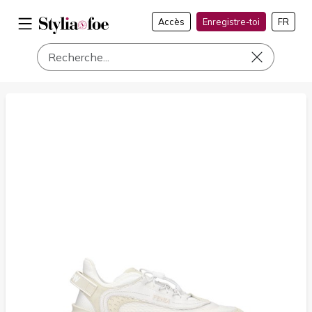
Accès
Enregistre-toi
FR