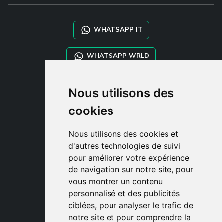
WHATSAPP IT
WHATSAPP WRLD
STYLIA SERVICES
Nous utilisons des
SHOP B2B
cookies
TAYLOR MADE ORDERS
DROPSHIPPING
Nous utilisons des cookies et
d'autres technologies de suivi
CLIENT
pour améliorer votre expérience
ENREGISTRE-TOI
de navigation sur notre site, pour
ACCÈS
vous montrer un contenu
PANIER
personnalisé et des publicités
ciblées, pour analyser le trafic de
notre site et pour comprendre la