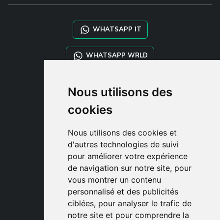
WHATSAPP IT
WHATSAPP WRLD
STYLIA SERVICES
Nous utilisons des
SHOP B2B
cookies
TAYLOR MADE ORDERS
DROPSHIPPING
Nous utilisons des cookies et
d'autres technologies de suivi
CLIENT
pour améliorer votre expérience
ENREGISTRE-TOI
de navigation sur notre site, pour
ACCÈS
vous montrer un contenu
PANIER
personnalisé et des publicités
ciblées, pour analyser le trafic de
notre site et pour comprendre la