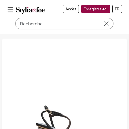
Accès
Enregistre-toi
FR