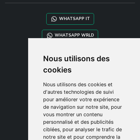
WHATSAPP IT
WHATSAPP WRLD
STYLIA SERVICES
Nous utilisons des
SHOP B2B
cookies
TAYLOR MADE ORDERS
DROPSHIPPING
Nous utilisons des cookies et
d'autres technologies de suivi
CLIENT
pour améliorer votre expérience
ENREGISTRE-TOI
de navigation sur notre site, pour
ACCÈS
vous montrer un contenu
PANIER
personnalisé et des publicités
ciblées, pour analyser le trafic de
notre site et pour comprendre la