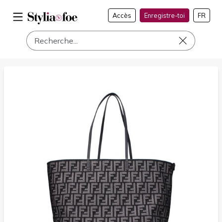
Accès
Enregistre-toi
FR