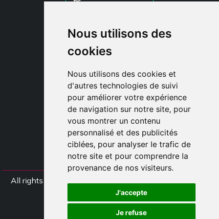
STYLIA SERVICES
Nous utilisons des
SHOP B2B
cookies
TAYLOR MADE ORDERS
DROPSHIPPING
Nous utilisons des cookies et
d'autres technologies de suivi
CLIENT
pour améliorer votre expérience
ENREGISTRE-TOI
de navigation sur notre site, pour
ACCÈS
vous montrer un contenu
PANIER
personnalisé et des publicités
ciblées, pour analyser le trafic de
notre site et pour comprendre la
provenance de nos visiteurs.
All rights Styliafoe s.r.l. © 2025 - TVA IT15015641002
J'accepte
Suivez nous
Je refuse