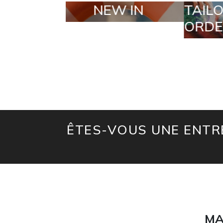
N
TAILOR MADE
SE
ORDERS
ÊTES-VOUS UNE ENTRE
MA