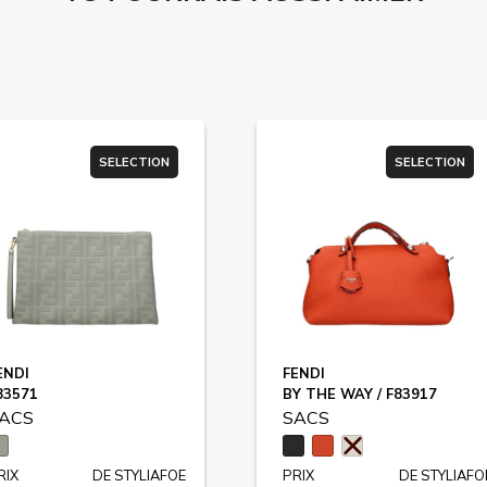
SELECTION
SELECTION
ENDI
FENDI
83571
BY THE WAY / F83917
ACS
SACS
RIX
DE STYLIAFOE
PRIX
DE STYLIAFO