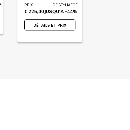
%
PRIX
DE STYLIAFOE
PRIX
€ 225,00
JUSQU'A -44%
€ 249,00
JU
DÉTAILS ET PRIX
DÉTAILS 