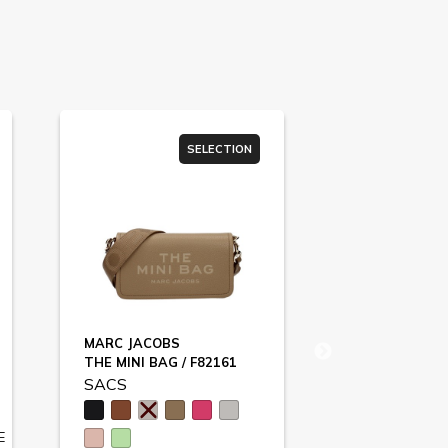
SELECTION
SU
MARC JACOBS
EGON VON F
THE MINI BAG / F82161
EVF68120
SACS
SACS
E