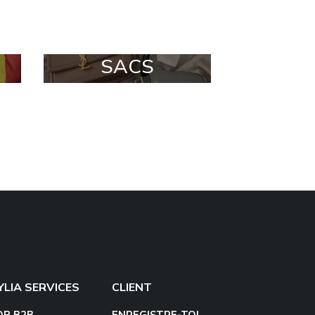
SACS
YLIA SERVICES
CLIENT
OP B2B
ENREGISTRE-TOI