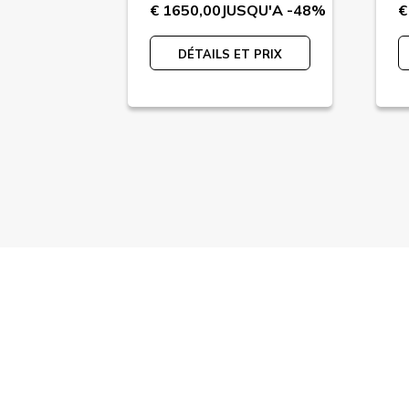
QU'A -65%
€ 1650,00
JUSQU'A -48%
€
 PRIX
DÉTAILS ET PRIX