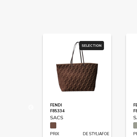
SELECTION
SELECTION
FENDI
F
F85334
F
SACS
S
DE STYLIAFOE
PRIX
DE STYLIAFOE
P