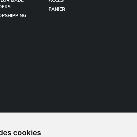
YLOR MADE
ACCÈS
DERS
PANIER
OPSHIPPING
 des cookies