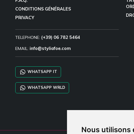
F.A.Q.
TA
OR
CONDITIONS GÉNÉRALES
DR
PRIVACY
TELEPHONE:
(+39) 06 782 5464
EMAIL:
info@styliafoe.com
WHATSAPP IT
WHATSAPP WRLD
Nous utilisons