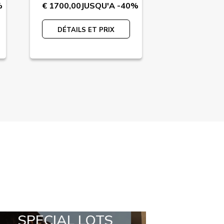
%
€ 1700,00
JUSQU'A -40%
€ 1200,00
J
DÉTAILS ET PRIX
DÉTAILS 
TS
ALL IN A BOX
STYLIA