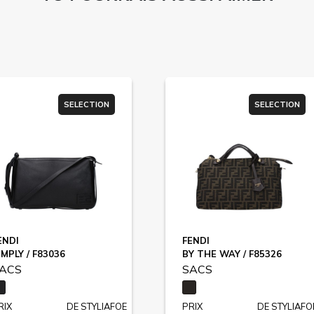
SELECTION
SELECTION
ENDI
FENDI
IMPLY / F83036
BY THE WAY / F85326
ACS
SACS
RIX
DE STYLIAFOE
PRIX
DE STYLIAFO