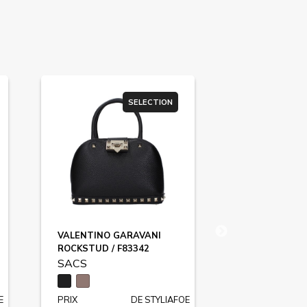
SELECTION
VALENTINO GARAVANI
VALENTINO 
ROCKSTUD / F83342
F83341
SACS
SACS
E
PRIX
DE STYLIAFOE
PRIX