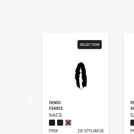
SELECTION
SELECTION
FENDI
F
F36931
S
SACS
S
E STYLIAFOE
PRIX
DE STYLIAFOE
P