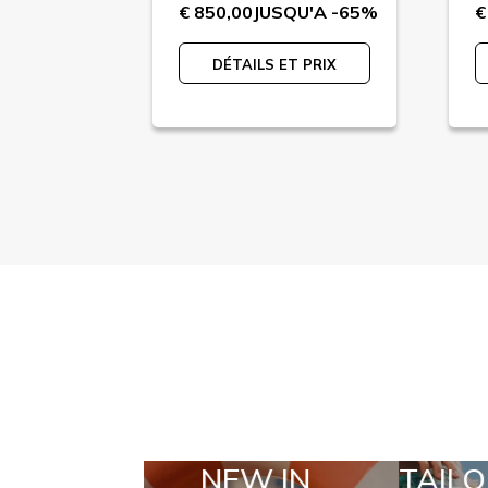
U'A -65%
€ 850,00
JUSQU'A -65%
€
 PRIX
DÉTAILS ET PRIX
EW IN
TAILOR MADE