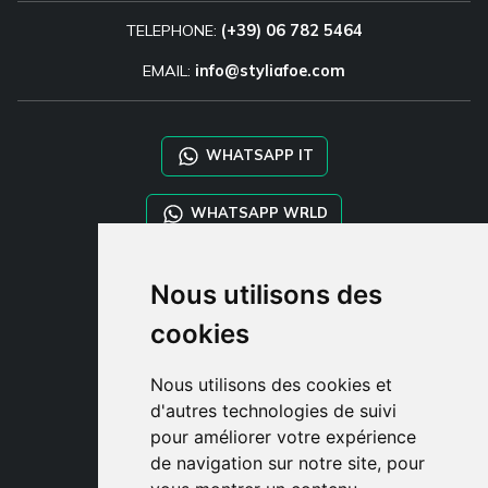
TELEPHONE:
(+39) 06 782 5464
EMAIL:
info@styliafoe.com
WHATSAPP IT
WHATSAPP WRLD
STYLIA SERVICES
Nous utilisons des
SHOP B2B
cookies
TAYLOR MADE ORDERS
DROPSHIPPING
Nous utilisons des cookies et
d'autres technologies de suivi
CLIENT
pour améliorer votre expérience
ENREGISTRE-TOI
de navigation sur notre site, pour
ACCÈS