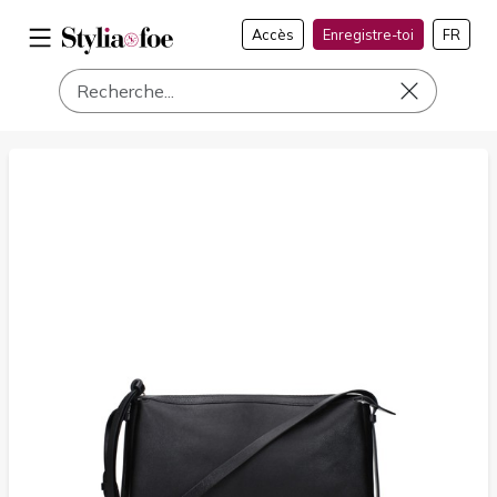
Accès
Enregistre-toi
FR