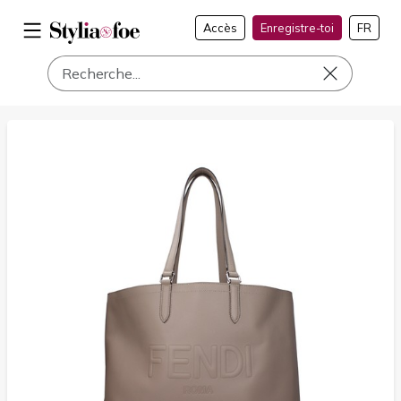
Accès
Enregistre-toi
FR