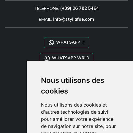
TELEPHONE:
(+39) 06 782 5464
EMAIL:
info@styliafoe.com
WHATSAPP IT
WHATSAPP WRLD
STYLIA SERVICES
Nous utilisons des
SHOP B2B
cookies
TAYLOR MADE ORDERS
DROPSHIPPING
Nous utilisons des cookies et
d'autres technologies de suivi
CLIENT
pour améliorer votre expérience
ENREGISTRE-TOI
de navigation sur notre site, pour
ACCÈS