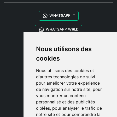
WHATSAPP IT
WHATSAPP WRLD
STYLIA SERVICES
Nous utilisons des
SHOP B2B
cookies
TAYLOR MADE ORDERS
DROPSHIPPING
Nous utilisons des cookies et
d'autres technologies de suivi
CLIENT
pour améliorer votre expérience
ENREGISTRE-TOI
de navigation sur notre site, pour
ACCÈS
vous montrer un contenu
PANIER
personnalisé et des publicités
ciblées, pour analyser le trafic de
notre site et pour comprendre la