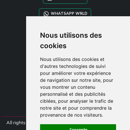
WHATSAPP WRLD
STYLIA SERVICES
Nous utilisons des
SHOP B2B
cookies
TAYLOR MADE ORDERS
DROPSHIPPING
Nous utilisons des cookies et
d'autres technologies de suivi
CLIENT
pour améliorer votre expérience
ENREGISTRE-TOI
de navigation sur notre site, pour
ACCÈS
vous montrer un contenu
PANIER
personnalisé et des publicités
ciblées, pour analyser le trafic de
notre site et pour comprendre la
provenance de nos visiteurs.
All rights Styliafoe s.r.l. © 2025 - TVA IT15015641002
J'accepte