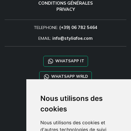
CONDITIONS GÉNÉRALES
PRIVACY
TELEPHONE:
(+39) 06 782 5464
EMAIL:
info@styliafoe.com
WHATSAPP IT
WHATSAPP WRLD
STYLIA SERVICES
Nous utilisons des
SHOP B2B
cookies
TAYLOR MADE ORDERS
DROPSHIPPING
Nous utilisons des cookies et
d'autres technologies de suivi