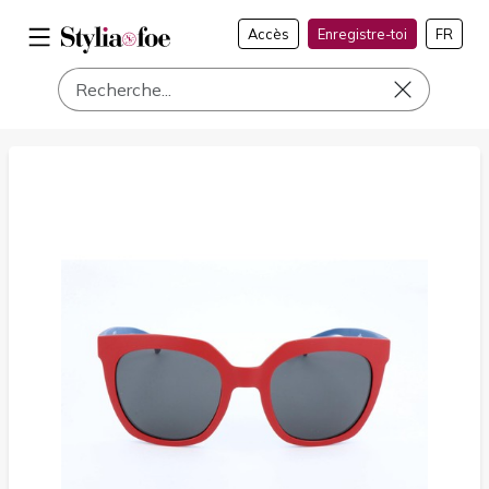
Accès
Enregistre-toi
FR