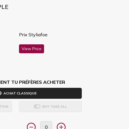
PLE
Prix Styliafoe
View Price
ENT TU PRÉFÈRES ACHETER
ACHAT CLASSIQUE
TION
BUY TAKE ALL