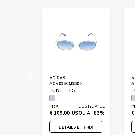
ADIDAS
A
AOM015CM1300
A
LUNETTES
L
E STYLIAFOE
PRIX
DE STYLIAFOE
P
U'A -78%
€ 109,00
JUSQU'A -83%
€
 PRIX
DÉTAILS ET PRIX