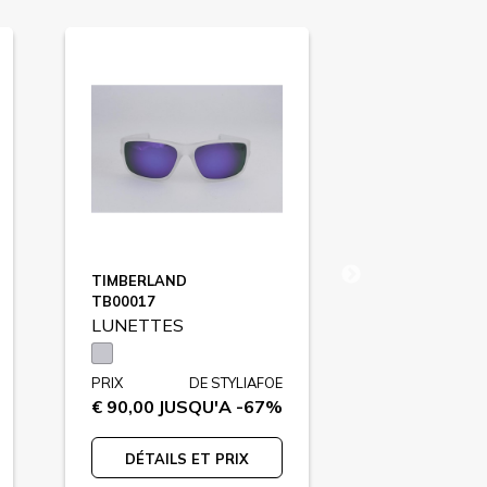
TIMBERLAND
POLICE
TB00017
SPL643
LUNETTES
LUNETTES
PRIX
DE STYLIAFOE
PRIX
€ 90,00
JUSQU'A -67%
€ 119,00
JU
DÉTAILS ET PRIX
DÉTAILS 