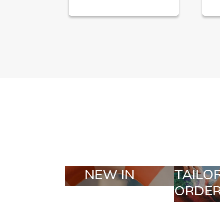
W IN
TAILOR MADE
ORDERS