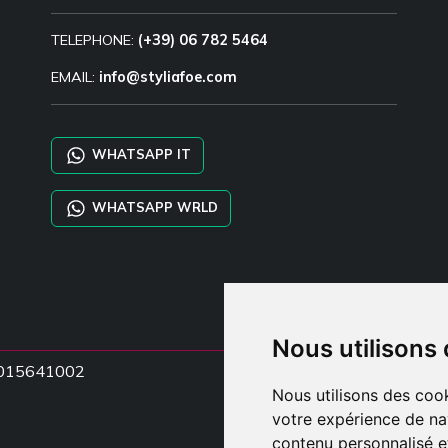
TELEPHONE:
(+39) 06 782 5464
EMAIL:
info@styliafoe.com
WHATSAPP IT
WHATSAPP WRLD
Nous utilisons
T15015641002
Nous utilisons des cook
votre expérience de na
contenu personnalisé et