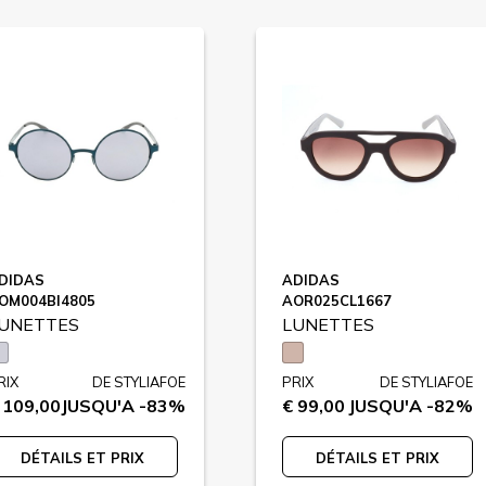
DIDAS
ADIDAS
OM004BI4805
AOR025CL1667
UNETTES
LUNETTES
RIX
DE STYLIAFOE
PRIX
DE STYLIAFOE
 109,00
JUSQU'A -83%
€ 99,00
JUSQU'A -82%
DÉTAILS ET PRIX
DÉTAILS ET PRIX