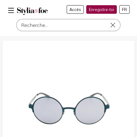
Accès
Enregistre-toi
FR