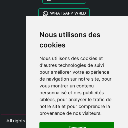
WHATSAPP WRLD
STYLIA SERVICES
Nous utilisons des
SHOP B2B
cookies
TAYLOR MADE ORDERS
DROPSHIPPING
Nous utilisons des cookies et
d'autres technologies de suivi
CLIENT
pour améliorer votre expérience
ENREGISTRE-TOI
de navigation sur notre site, pour
ACCÈS
vous montrer un contenu
PANIER
personnalisé et des publicités
ciblées, pour analyser le trafic de
notre site et pour comprendre la
provenance de nos visiteurs.
All rights Styliafoe s.r.l. © 2025 - TVA IT15015641002
J'accepte