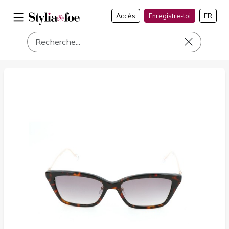
Accès
Enregistre-toi
FR