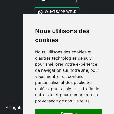
WHATSAPP WRLD
STYLIA SERVICES
Nous utilisons des
SHOP B2B
cookies
TAYLOR MADE ORDERS
DROPSHIPPING
Nous utilisons des cookies et
d'autres technologies de suivi
CLIENT
pour améliorer votre expérience
ENREGISTRE-TOI
de navigation sur notre site, pour
ACCÈS
vous montrer un contenu
PANIER
personnalisé et des publicités
ciblées, pour analyser le trafic de
notre site et pour comprendre la
provenance de nos visiteurs.
All rights Styliafoe s.r.l. © 2025 - TVA IT15015641002
J'accepte