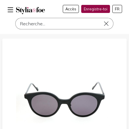
Accès
Enregistre-toi
FR