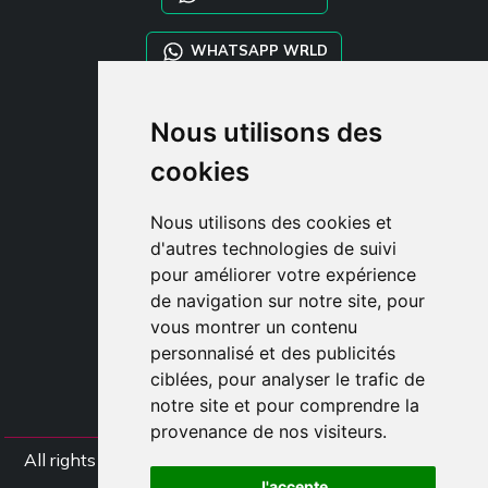
WHATSAPP WRLD
STYLIA SERVICES
Nous utilisons des
SHOP B2B
cookies
TAYLOR MADE ORDERS
DROPSHIPPING
Nous utilisons des cookies et
d'autres technologies de suivi
CLIENT
pour améliorer votre expérience
ENREGISTRE-TOI
de navigation sur notre site, pour
ACCÈS
vous montrer un contenu
PANIER
personnalisé et des publicités
ciblées, pour analyser le trafic de
notre site et pour comprendre la
provenance de nos visiteurs.
All rights Styliafoe s.r.l. © 2025 - TVA IT15015641002
J'accepte