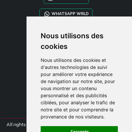
WHATSAPP WRLD
STYLIA SERVICES
Nous utilisons des
SHOP B2B
cookies
TAYLOR MADE ORDERS
DROPSHIPPING
Nous utilisons des cookies et
d'autres technologies de suivi
CLIENT
pour améliorer votre expérience
ENREGISTRE-TOI
de navigation sur notre site, pour
ACCÈS
vous montrer un contenu
PANIER
personnalisé et des publicités
ciblées, pour analyser le trafic de
notre site et pour comprendre la
provenance de nos visiteurs.
All rights Styliafoe s.r.l. © 2025 - TVA IT15015641002
J'accepte