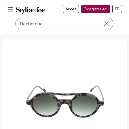
Accès
Enregistre-toi
FR