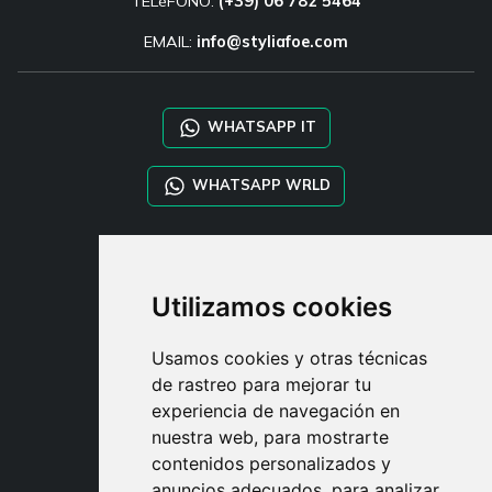
TELéFONO:
(+39) 06 782 5464
EMAIL:
info@styliafoe.com
WHATSAPP IT
WHATSAPP WRLD
STYLIA SERVICES
SHOP B2B
Utilizamos cookies
TAYLOR MADE ORDERS
DROPSHIPPING
Usamos cookies y otras técnicas
de rastreo para mejorar tu
USUARIO
experiencia de navegación en
REGÍSTRATE
nuestra web, para mostrarte
ACCEDER
contenidos personalizados y
CESTA
anuncios adecuados, para analizar