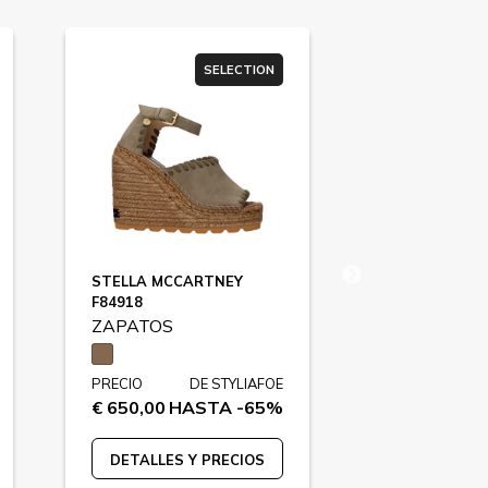
SELECTION
STELLA MCCARTNEY
GUCCI
F84918
F81952
ZAPATOS
ZAPATOS
PRECIO
DE STYLIAFOE
PRECIO
€ 650,00
HASTA -65%
€ 850,00
HA
DETALLES Y PRECIOS
DETALLES 