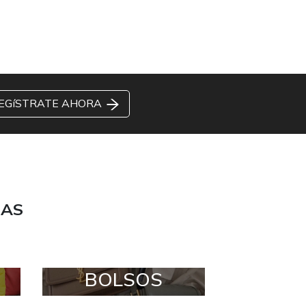
EGíSTRATE AHORA
DAS
BOLSOS