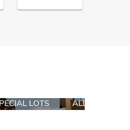
LL IN A BOX
STYLIA OUTFIT