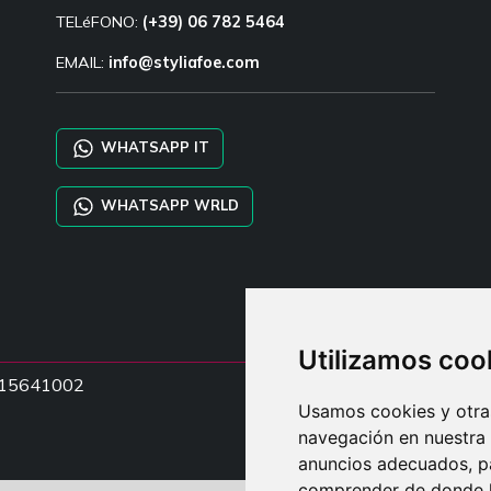
TELéFONO:
(+39) 06 782 5464
EMAIL:
info@styliafoe.com
WHATSAPP IT
WHATSAPP WRLD
Utilizamos coo
15015641002
Usamos cookies y otras
navegación en nuestra
anuncios adecuados, pa
comprender de donde ll