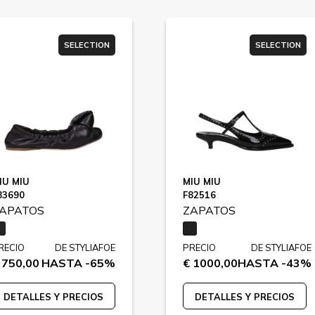
SELECTION
SELECTION
IU MIU
MIU MIU
83690
F82516
APATOS
ZAPATOS
RECIO
DE STYLIAFOE
PRECIO
DE STYLIAFOE
 750,00
HASTA -65%
€ 1000,00
HASTA -43%
DETALLES Y PRECIOS
DETALLES Y PRECIOS