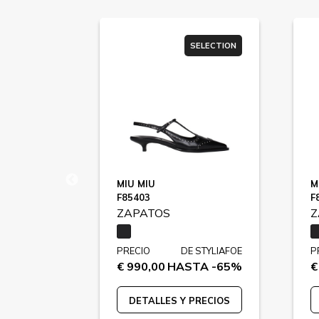
SELECTION
SELECTION
T
MIU MIU
M
F85403
F
ZAPATOS
Z
 STYLIAFOE
PRECIO
DE STYLIAFOE
P
TA -65%
€ 990,00
HASTA -65%
€
PRECIOS
DETALLES Y PRECIOS