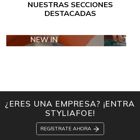
NUESTRAS SECCIONES
DESTACADAS
EW IN
TAILOR MADE
¿ERES UNA EMPRESA? ¡ENTRA
STYLIAFOE!
REGíSTRATE AHORA