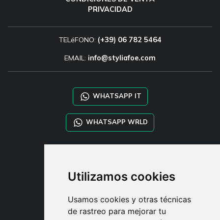
PRIVACIDAD
TELéFONO:
(+39) 06 782 5464
EMAIL:
info@styliafoe.com
WHATSAPP IT
WHATSAPP WRLD
STYLIA SERVICES
SHOP B2B
Utilizamos cookies
TAYLOR MADE ORDERS
DROPSHIPPING
Usamos cookies y otras técnicas
de rastreo para mejorar tu
USUARIO