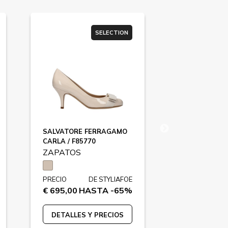
SELECTION
SALVATORE FERRAGAMO
SALVATORE 
CARLA / F85770
CARLA / F857
ZAPATOS
ZAPATOS
PRECIO
DE STYLIAFOE
PRECIO
€ 695,00
HASTA -65%
€ 695,00
HA
DETALLES Y PRECIOS
DETALLES 