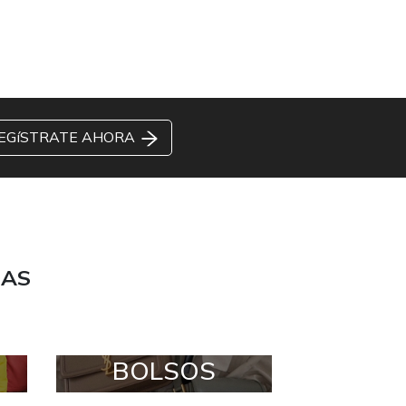
EGíSTRATE AHORA
DAS
BOLSOS