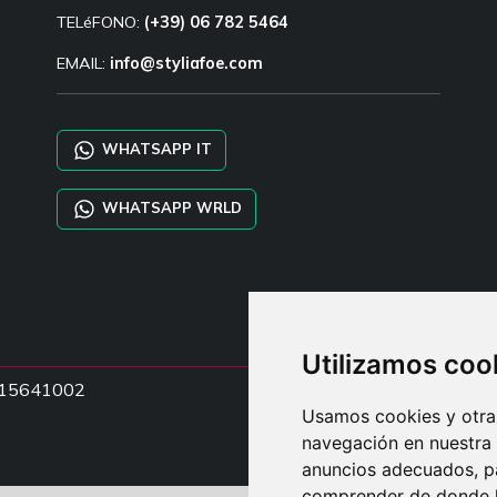
TELéFONO:
(+39) 06 782 5464
EMAIL:
info@styliafoe.com
WHATSAPP IT
WHATSAPP WRLD
Utilizamos coo
15015641002
Usamos cookies y otras
navegación en nuestra
anuncios adecuados, pa
comprender de donde ll