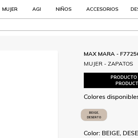
MUJER
AGI
NIÑOS
ACCESORIOS
DE
MAX MARA - F77256
MUJER - ZAPATOS
PRODUCTO S
PRODUCT
Colores disponible
BEIGE,
DESERTO
CALDO
Color: BEIGE, DE