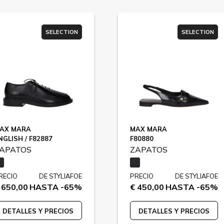
SELECTION
SELECTION
AX MARA
MAX MARA
NGLISH / F82887
F80880
APATOS
ZAPATOS
RECIO
DE STYLIAFOE
PRECIO
DE STYLIAFOE
 650,00
HASTA -65%
€ 450,00
HASTA -65%
DETALLES Y PRECIOS
DETALLES Y PRECIOS