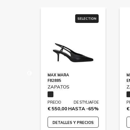
SELECTION
SELECTION
MAX MARA
M
F82885
E
ZAPATOS
Z
 STYLIAFOE
PRECIO
DE STYLIAFOE
P
TA -65%
€ 550,00
HASTA -65%
€
PRECIOS
DETALLES Y PRECIOS