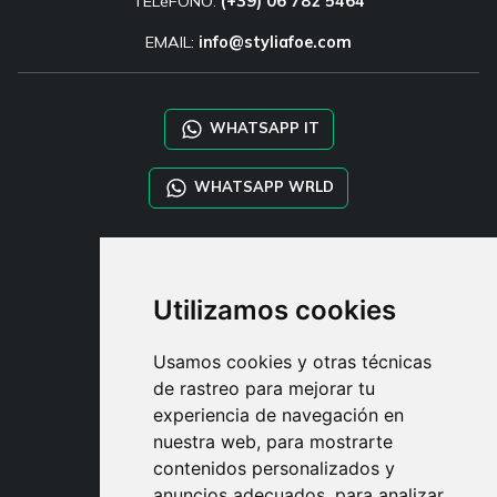
TELéFONO:
(+39) 06 782 5464
EMAIL:
info@styliafoe.com
WHATSAPP IT
WHATSAPP WRLD
STYLIA SERVICES
SHOP B2B
Utilizamos cookies
TAYLOR MADE ORDERS
DROPSHIPPING
Usamos cookies y otras técnicas
de rastreo para mejorar tu
USUARIO
experiencia de navegación en
REGÍSTRATE
nuestra web, para mostrarte
ACCEDER
contenidos personalizados y
CESTA
anuncios adecuados, para analizar