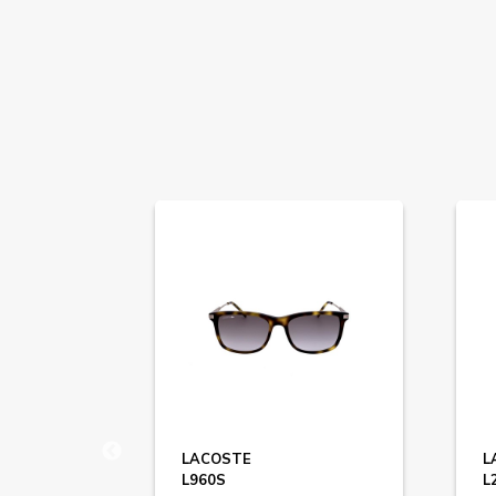
LACOSTE
L
L960S
L