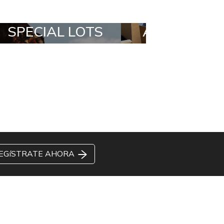
ALL IN A BOX
STYLIA OUTFIT
EGíSTRATE AHORA