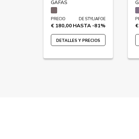
GAFAS
G
 STYLIAFOE
PRECIO
DE STYLIAFOE
P
TA -72%
€ 180,00
HASTA -81%
€
PRECIOS
DETALLES Y PRECIOS