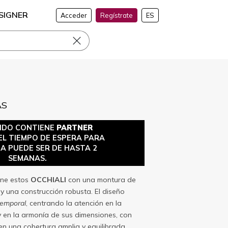
SIGNER
Acceder
Regístrate
ES
AS
DIDO CONTIENE
PARTNER
 EL TIEMPO DE ESPERA PARA
A PUEDE SER DE HASTA 2
SEMANAS.
ne estos
OCCHIALI
con una montura de
y una construcción robusta. El diseño
temporal
, centrando la atención en la
y en la armonía de sus dimensiones, con
n una cobertura amplia y equilibrada.