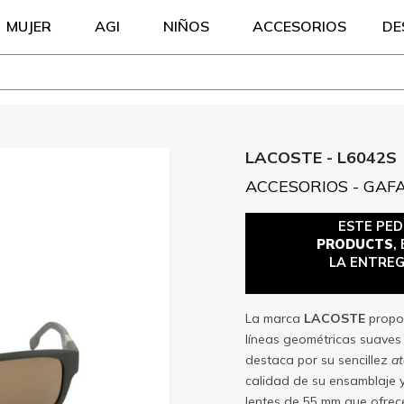
MUJER
AGI
NIÑOS
ACCESORIOS
DE
LACOSTE - L6042S
ACCESORIOS - GAF
ESTE PE
PRODUCTS
,
LA ENTREG
La marca
LACOSTE
propo
líneas geométricas suaves 
destaca por su sencillez
a
calidad de su ensamblaje 
lentes de 55 mm que ofrece