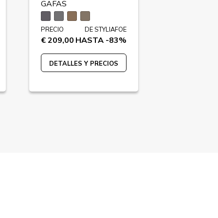
GAFAS
GAFAS
PRECIO
DE STYLIAFOE
PRECIO
€ 209,00
HASTA -83%
€ 245,00
HA
DETALLES Y PRECIOS
DETALLES 