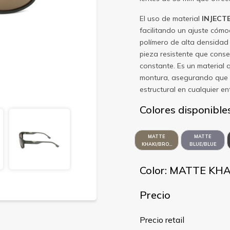
El uso de material
INJECT
facilitando un ajuste cómo
polímero de alta densidad
pieza resistente que conse
constante. Es un material 
montura, asegurando que 
estructural en cualquier en
Colores disponible
MATTE
MATTE
KHAKI/BROWN
BLUE/BLUE
FLASH GOLD
FLASH
ORANGE
Color: MATTE K
Precio
Precio retail