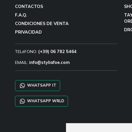
CONTACTOS
SH
F.A.Q.
TA
OR
CONDICIONES DE VENTA
DR
PRIVACIDAD
TELéFONO:
(+39) 06 782 5464
EMAIL:
info@styliafoe.com
WHATSAPP IT
WHATSAPP WRLD