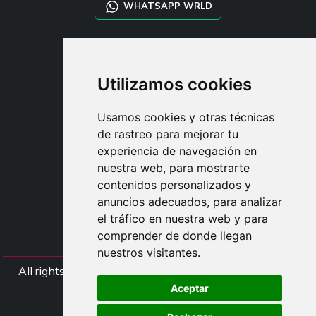
WHATSAPP WRLD
STYLIA SERVICES
SHOP B2B
Utilizamos cookies
TAYLOR MADE ORDERS
DROPSHIPPING
Usamos cookies y otras técnicas
de rastreo para mejorar tu
USUARIO
experiencia de navegación en
REGÍSTRATE
nuestra web, para mostrarte
ACCEDER
contenidos personalizados y
CESTA
anuncios adecuados, para analizar
el tráfico en nuestra web y para
comprender de donde llegan
nuestros visitantes.
All rights Styliafoe s.r.l. © 2025 - NIF IT15015641002
Aceptar
Síganos