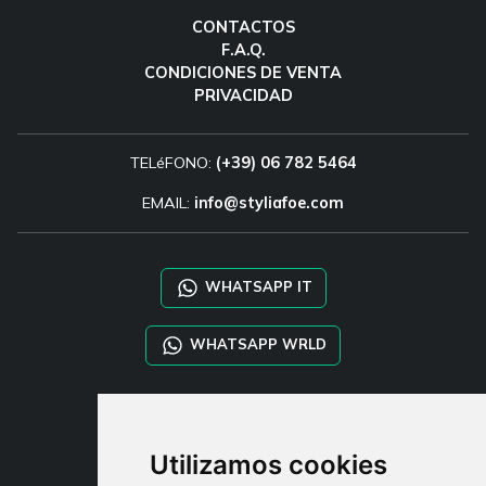
CONTACTOS
F.A.Q.
CONDICIONES DE VENTA
PRIVACIDAD
TELéFONO:
(+39) 06 782 5464
EMAIL:
info@styliafoe.com
WHATSAPP IT
WHATSAPP WRLD
STYLIA SERVICES
SHOP B2B
Utilizamos cookies
TAYLOR MADE ORDERS