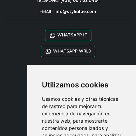
TELéFONO:
(+39) 06 782 5464
EMAIL:
info@styliafoe.com
WHATSAPP IT
WHATSAPP WRLD
STYLIA SERVICES
SHOP B2B
Utilizamos cookies
TAYLOR MADE ORDERS
DROPSHIPPING
Usamos cookies y otras técnicas
de rastreo para mejorar tu
USUARIO
experiencia de navegación en
REGÍSTRATE
nuestra web, para mostrarte
ACCEDER
contenidos personalizados y
CESTA
anuncios adecuados, para analizar